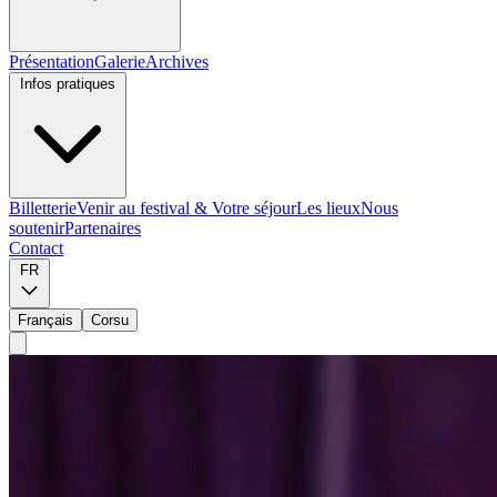
Présentation
Galerie
Archives
Infos pratiques
Billetterie
Venir au festival & Votre séjour
Les lieux
Nous
soutenir
Partenaires
Contact
FR
Français
Corsu