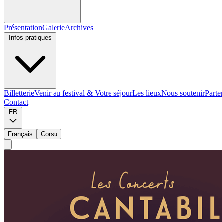
Présentation
Galerie
Archives
Infos pratiques
Billetterie
Venir au festival & Votre séjour
Les lieux
Nous soutenir
Parte
Contact
FR
Français
Corsu