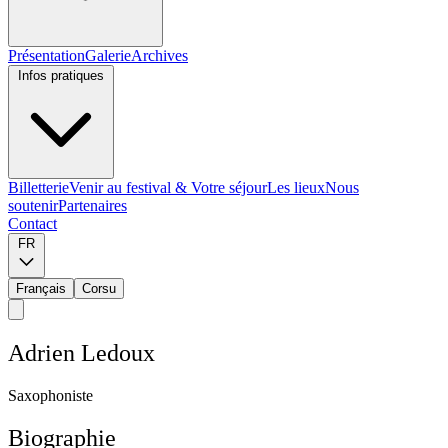
Présentation
Galerie
Archives
Infos pratiques
Billetterie
Venir au festival & Votre séjour
Les lieux
Nous
soutenir
Partenaires
Contact
FR
Français
Corsu
A
d
r
i
e
n
L
e
d
o
u
x
S
a
x
o
p
h
o
n
i
s
t
e
Biographie