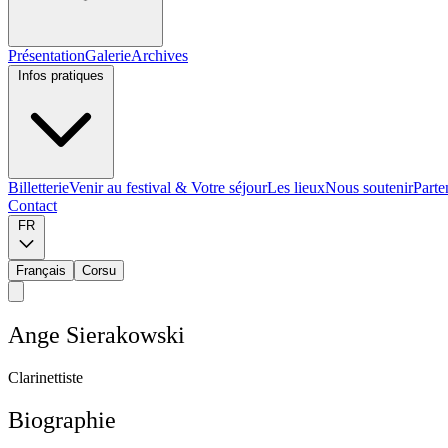
Présentation
Galerie
Archives
Infos pratiques
Billetterie
Venir au festival & Votre séjour
Les lieux
Nous soutenir
Parte
Contact
FR
Français
Corsu
A
n
g
e
S
i
e
r
a
k
o
w
s
k
i
C
l
a
r
i
n
e
t
t
i
s
t
e
Biographie