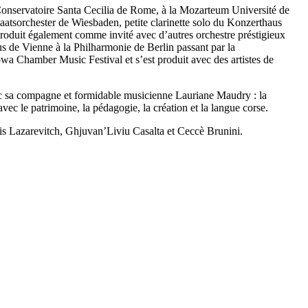
 Conservatoire Santa Cecilia de Rome, à la Mozarteum Université de
taatsorchester de Wiesbaden, petite clarinette solo du Konzerthaus
 produit également comme invité avec d’autres orchestre préstigieux
s de Vienne à la Philharmonie de Berlin passant par la
 Chamber Music Festival et s’est produit avec des artistes de
avec sa compagne et formidable musicienne Lauriane Maudry : la
ec le patrimoine, la pédagogie, la création et la langue corse.
çois Lazarevitch, Ghjuvan’Liviu Casalta et Ceccè Brunini.