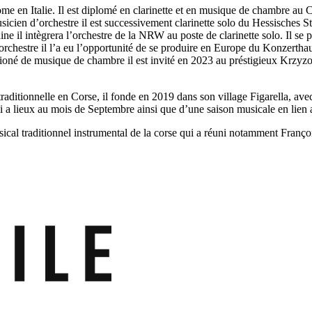
e en Italie. Il est diplomé en clarinette et en musique de chambre au
icien d’orchestre il est successivement clarinette solo du Hessisches S
e il intègrera l’orchestre de la NRW au poste de clarinette solo. Il se
hestre il l’a eu l’opportunité de se produire en Europe du Konzerthau
é de musique de chambre il est invité en 2023 au préstigieux Krzyzowa
traditionnelle en Corse, il fonde en 2019 dans son village Figarella, 
i a lieux au mois de Septembre ainsi que d’une saison musicale en lien av
 musical traditionnel instrumental de la corse qui a réuni notamment Fran