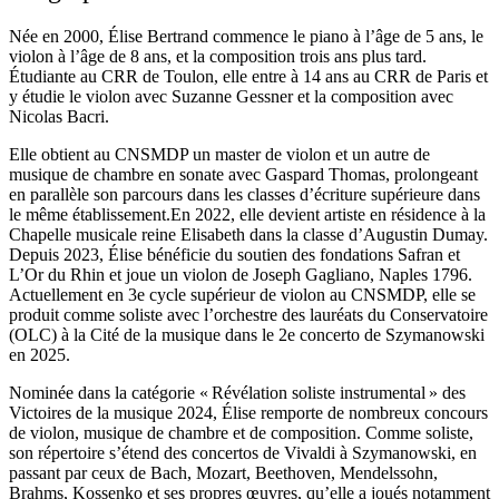
Née en 2000, Élise Bertrand commence le piano à l’âge de 5 ans, le
violon à l’âge de 8 ans, et la composition trois ans plus tard.
Étudiante au CRR de Toulon, elle entre à 14 ans au CRR de Paris et
y étudie le violon avec Suzanne Gessner et la composition avec
Nicolas Bacri.
Elle obtient au CNSMDP un master de violon et un autre de
musique de chambre en sonate avec Gaspard Thomas, prolongeant
en parallèle son parcours dans les classes d’écriture supérieure dans
le même établissement.En 2022, elle devient artiste en résidence à la
Chapelle musicale reine Elisabeth dans la classe d’Augustin Dumay.
Depuis 2023, Élise bénéficie du soutien des fondations Safran et
L’Or du Rhin et joue un violon de Joseph Gagliano, Naples 1796.
Actuellement en 3e cycle supérieur de violon au CNSMDP, elle se
produit comme soliste avec l’orchestre des lauréats du Conservatoire
(OLC) à la Cité de la musique dans le 2e concerto de Szymanowski
en 2025.
Nominée dans la catégorie « Révélation soliste instrumental » des
Victoires de la musique 2024, Élise remporte de nombreux concours
de violon, musique de chambre et de composition. Comme soliste,
son répertoire s’étend des concertos de Vivaldi à Szymanowski, en
passant par ceux de Bach, Mozart, Beethoven, Mendelssohn,
Brahms, Kossenko et ses propres œuvres, qu’elle a joués notamment