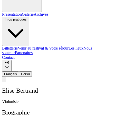
Présentation
Galerie
Archives
Infos pratiques
Billetterie
Venir au festival & Votre séjour
Les lieux
Nous
soutenir
Partenaires
Contact
FR
Français
Corsu
E
l
i
s
e
B
e
r
t
r
a
n
d
V
i
o
l
o
n
i
s
t
e
Biographie