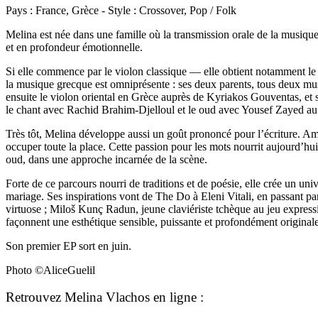
Pays : France, Grèce - Style : Crossover, Pop / Folk
Melina est née dans une famille où la transmission orale de la musique
et en profondeur émotionnelle.
Si elle commence par le violon classique — elle obtient notamment le 
la musique grecque est omniprésente : ses deux parents, tous deux musici
ensuite le violon oriental en Grèce auprès de Kyriakos Gouventas, et 
le chant avec Rachid Brahim-Djelloul et le oud avec Yousef Zayed au C
Très tôt, Melina développe aussi un goût prononcé pour l’écriture. Amou
occuper toute la place. Cette passion pour les mots nourrit aujourd’hui
oud, dans une approche incarnée de la scène.
Forte de ce parcours nourri de traditions et de poésie, elle crée un uni
mariage. Ses inspirations vont de The Do à Eleni Vitali, en passant pa
virtuose ; Miloš Kunç Radun, jeune claviériste tchèque au jeu expressif,
façonnent une esthétique sensible, puissante et profondément originale
Son premier EP sort en juin.
Photo ©AliceGuelil
Retrouvez Melina Vlachos en ligne :