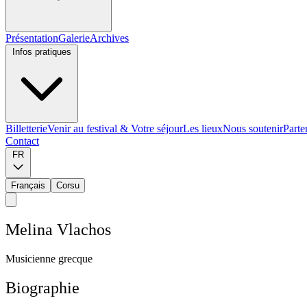
Présentation
Galerie
Archives
Infos pratiques
Billetterie
Venir au festival & Votre séjour
Les lieux
Nous soutenir
Parte
Contact
FR
Français
Corsu
M
e
l
i
n
a
V
l
a
c
h
o
s
M
u
s
i
c
i
e
n
n
e
g
r
e
c
q
u
e
Biographie