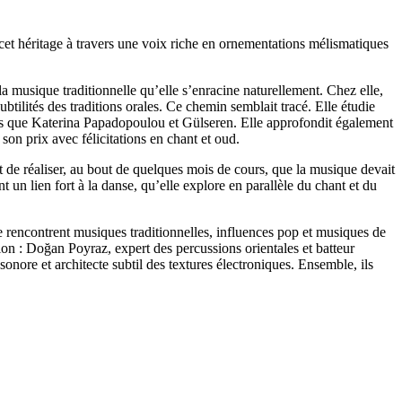
 cet héritage à travers une voix riche en ornementations mélismatiques
 musique traditionnelle qu’elle s’enracine naturellement. Chez elle,
btilités des traditions orales. Ce chemin semblait tracé. Elle étudie
tels que Katerina Papadopoulou et Gülseren. Elle approfondit également
on prix avec félicitations en chant et oud.
nt de réaliser, au bout de quelques mois de cours, que la musique devait
 un lien fort à la danse, qu’elle explore en parallèle du chant et du
 se rencontrent musiques traditionnelles, influences pop et musiques de
ion : Doğan Poyraz, expert des percussions orientales et batteur
sonore et architecte subtil des textures électroniques. Ensemble, ils