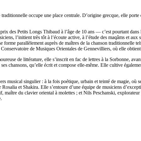
 traditionnelle occupe une place centrale. D’origine grecque, elle porte
prix des Petits Longs Thibaud à l’âge de 10 ans — c’est pourtant dans la
ens, l’initient très tôt à l’écoute active, à l’étude des maqâms et aux su
se forme parallèlement auprès de maîtres de la chanson traditionnelle 
onservatoire de Musiques Orientales de Gennevilliers, où elle obtient s
reuse de littérature, elle s’inscrit en fac de lettres à la Sorbonne, ava
 ses chansons, qu’elle écrit et compose elle-même. Elle cultive également
vers musical singulier : à la fois poétique, urbain et teinté de magie, où
r Rosalia et Shakira. Elle s’entoure d’une équipe de musiciens d’except
 maître du clavier oriental à molettes ; et Nils Peschanski, explorateur 
.