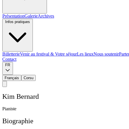
Présentation
Galerie
Archives
Infos pratiques
Billetterie
Venir au festival & Votre séjour
Les lieux
Nous soutenir
Parte
Contact
FR
Français
Corsu
K
i
m
B
e
r
n
a
r
d
P
i
a
n
i
s
t
e
Biographie