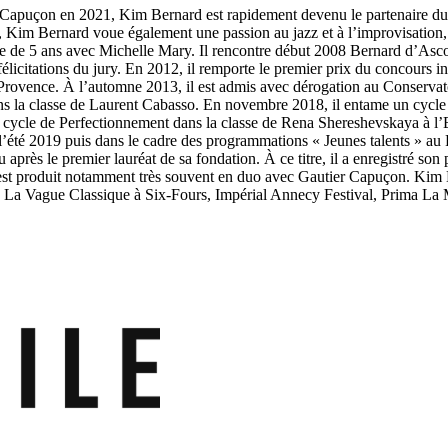
 Capuçon en 2021, Kim Bernard est rapidement devenu le partenaire du gr
 Kim Bernard voue également une passion au jazz et à l’improvisation, d
 de 5 ans avec Michelle Mary. Il rencontre début 2008 Bernard d’Ascoli
félicitations du jury. En 2012, il remporte le premier prix du concours 
n-Provence. À l’automne 2013, il est admis avec dérogation au Conserva
dans la classe de Laurent Cabasso. En novembre 2018, il entame un cycle
t un cycle de Perfectionnement dans la classe de Rena Shereshevskaya à 
’été 2019 puis dans le cadre des programmations « Jeunes talents » au Pet
près le premier lauréat de sa fondation. À ce titre, il a enregistré so
est produit notamment très souvent en duo avec Gautier Capuçon. Kim Ber
ay, La Vague Classique à Six-Fours, Impérial Annecy Festival, Prima 