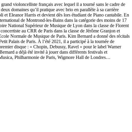
and violoncelliste français avec lequel il a tourné sans le cadre de
eux domaines qu’il pratique avec brio en parallèle à sa carrière
 et Eleanor Harris et devient dès lors étudiant de Piano cantabile. En
international de Montrond-les-Bains dans la catégorie des moins de 17
toire National Supérieur de Musique de Lyon dans la classe de Florent
 concertiste au CRR de Paris dans la classe de Jérôme Granjon et
l’Ecole Normale de Musique de Paris. Kim Bernard a donné des récitals
it Palais de Paris. À l’été 2021, il a participé à la tournée de
n premier disque : « Chopin, Debussy, Ravel » pour le label Warner
nard a déjà été invité à jouer dans différents festivals et
La Musica, Philharmonie de Paris, Wigmore Hall de Londres…