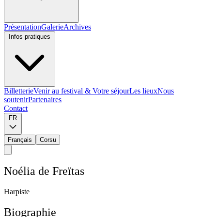
Présentation
Galerie
Archives
Infos pratiques
Billetterie
Venir au festival & Votre séjour
Les lieux
Nous
soutenir
Partenaires
Contact
FR
Français
Corsu
N
o
é
l
i
a
d
e
F
r
e
ï
t
a
s
H
a
r
p
i
s
t
e
Biographie