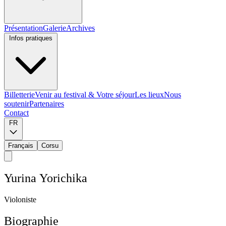
Présentation
Galerie
Archives
Infos pratiques
Billetterie
Venir au festival & Votre séjour
Les lieux
Nous
soutenir
Partenaires
Contact
FR
Français
Corsu
Y
u
r
i
n
a
Y
o
r
i
c
h
i
k
a
V
i
o
l
o
n
i
s
t
e
Biographie