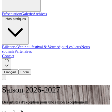
Présentation
Galerie
Archives
Infos pratiques
Billetterie
Venir au festival & Votre séjour
Les lieux
Nous
soutenir
Partenaires
Contact
FR
Français
Corsu
Saison 2026-2027
Des artistes d'exception pour une saison exceptionnelle