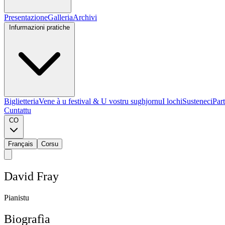
Presentazione
Galleria
Archivi
Infurmazioni pratiche
Biglietteria
Vene à u festival & U vostru sughjornu
I lochi
Susteneci
Part
Cuntattu
CO
Français
Corsu
D
a
v
i
d
F
r
a
y
P
i
a
n
i
s
t
u
Biografìa