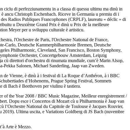
 ciclu di perfezziunamentu in a classa di quessu ultimu ma dinù in
a, è ancu Christoph Eschenbach. Riceve in Germania u premiu di i
on des Radios Publiques Francophones (CRPLF), laureatu « déclic » di
ribuitu u Deuxième Grand Prix è dinù u Prix de la meilleure
ion Meyer per u sviluppu culturale è artisticu.
stra, l'Orchestre de Paris, l'Orchestre National de France,
e Monte-Carlo, Deutsche Kammerphilharmonie Bremen, Deutsche
geles Philharmonic, Cleveland, San Francisco, Boston Symphony,
ymphonie Orchester, Concertgebouw Amsterdam, Leipzig
 cù direttori d'orchestru di rinumata mundiale, cum’è Marin Alsop,
a-Pekka Salonen, Michael Sanderling, Jaap van Zweden.
in de Vienne, è dinù à i festival di La Roque d’Anthéron, à i BBC
 Schubertiades d’Hohenems, Prague Spring Festival, Sommets
e di Bach è Beethoven per viulinu è tastiera.
omer of the Year 2008 / BBC Music Magazine, Meilleur enregistrement /
ubert. Dopu esce i Concertos di Mozart cù u Philharmonia è Jaap van
 cù l’Orchestre National du Capitole de Toulouse è Jacques Rouvier,
 2019). Ultima uscita, e Variations Goldberg di JS Bach (nuvembre
nt’à Arte è Mezzo.