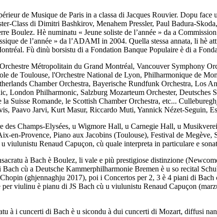
ieur de Musique de Paris in a classa di Jacques Rouvier. Dopu face un
Master-Class di Dimitri Bashkirov, Menahem Pressler, Paul Badura-Skod
i Pierre Boulez. Hè numinatu « Jeune soliste de l’année » da a Commissi
ssique de l’année » da l’ADAMI in 2004. Quella stessa annata, li hè att
ontréal. Fù dinù borsistu di a Fondation Banque Populaire è di a Fondat
 l'Orchestre Métropolitain du Grand Montréal, Vancouver Symphony Orche
Capitole de Toulouse, l'Orchestre National de Lyon, Philharmonique d
etherlands Chamber Orchestra, Bayerische Rundfunk Orchestra, Los An
 London Philharmonic, Salzburg Mozarteum Orchester, Deutsches S
la Suisse Romande, le Scottish Chamber Orchestra, etc... Cullebureghja
, Paavo Jarvi, Kurt Masur, Riccardo Muti, Yannick Nézet-Seguin, Es
éâtre des Champs-Elysées, u Wigmore Hall, u Carnegie Hall, u Musikvere
Aix-en-Provence, Piano aux Jacobins (Toulouse), Festival de Megève,
u viulunistu Renaud Capuçon, cù quale interpreta in particulare e sonat
unsacratu à Bach è Boulez, li vale e più prestigiose distinzione (Newc
ti di Bach cù a Deutsche Kammerphilharmonie Bremen è u so recital Sch
 Chopin (ghjennaghju 2017), poi i Concertos per 2, 3 è 4 piani di Bach
er viulinu è pianu di JS Bach cù u viulunistu Renaud Capuçon (marzu
u à i cuncerti di Bach è u sicondu à dui cuncerti di Mozart, diffusi na