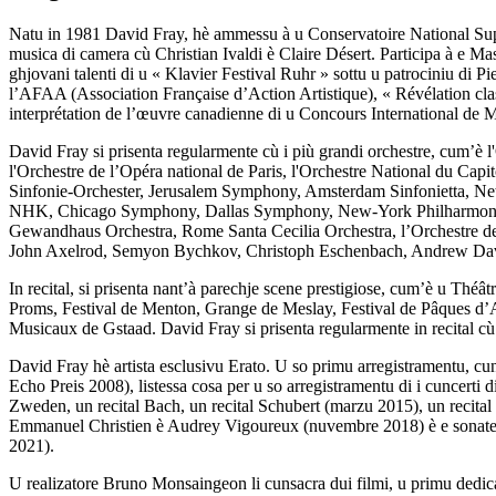
Natu in 1981 David Fray, hè ammessu à u Conservatoire National Supér
musica di camera cù Christian Ivaldi è Claire Désert. Participa à e 
ghjovani talenti di u « Klavier Festival Ruhr » sottu u patrociniu d
l’AFAA (Association Française d’Action Artistique), « Révélation cla
interprétation de l’œuvre canadienne di u Concours International de M
David Fray si prisenta regularmente cù i più grandi orchestre, cum’è
l'Orchestre de l’Opéra national de Paris, l'Orchestre National du 
Sinfonie-Orchester, Jerusalem Symphony, Amsterdam Sinfonietta, N
NHK, Chicago Symphony, Dallas Symphony, New-York Philharmonic,
Gewandhaus Orchestra, Rome Santa Cecilia Orchestra, l’Orchestre de 
John Axelrod, Semyon Bychkov, Christoph Eschenbach, Andrew Davis
In recital, si prisenta nant’à parechje scene prestigiose, cum’è u Th
Proms, Festival de Menton, Grange de Meslay, Festival de Pâques d’
Musicaux de Gstaad. David Fray si prisenta regularmente in recital cù 
David Fray hè artista esclusivu Erato. U so primu arregistramentu, c
Echo Preis 2008), listessa cosa per u so arregistramentu di i cuncer
Zweden, un recital Bach, un recital Schubert (marzu 2015), un recital
Emmanuel Christien è Audrey Vigoureux (nuvembre 2018) è e sonate p
2021).
U realizatore Bruno Monsaingeon li cunsacra dui filmi, u primu dedicat