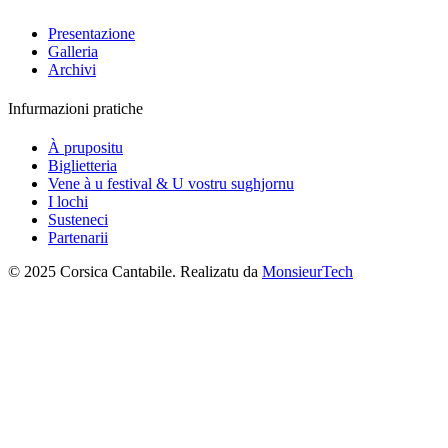
Presentazione
Galleria
Archivi
Infurmazioni pratiche
À prupositu
Biglietteria
Vene à u festival & U vostru sughjornu
I lochi
Susteneci
Partenarii
© 2025 Corsica Cantabile. Realizatu da
MonsieurTech