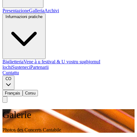
Presentazione
Galleria
Archivi
Infurmazioni pratiche
Biglietteria
Vene à u festival & U vostru sughjornu
I
lochi
Susteneci
Partenarii
Cuntattu
CO
Français
Corsu
Galerie
Photos des Concerts Cantabile