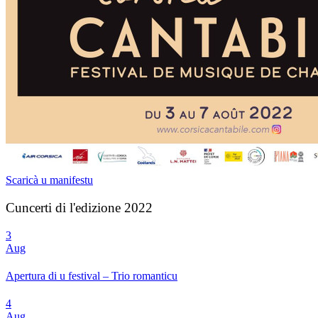
Scaricà u manifestu
Cuncerti di l'edizione 2022
3
Aug
Apertura di u festival – Trio romanticu
4
Aug