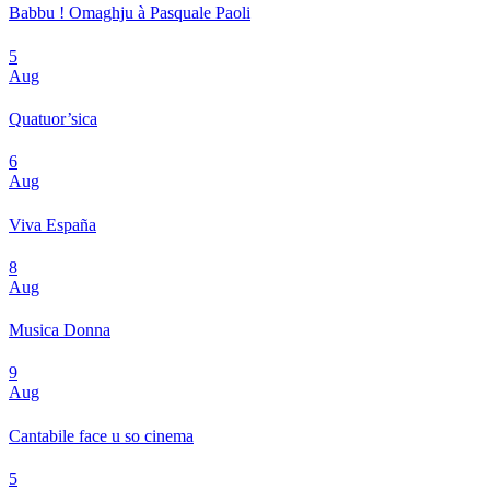
Babbu ! Omaghju à Pasquale Paoli
5
Aug
Quatuor’sica
6
Aug
Viva España
8
Aug
Musica Donna
9
Aug
Cantabile face u so cinema
5