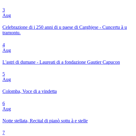
3
Aug
Celebrazione di i 250 anni di u paese di Carghjese - Cuncertu à u
tramontu.
4
Aug
L'astri di dumane - Laureati di a fondazione Gautier Capucon
5
Aug
Colomba, Voce di a vindetta
6
Aug
Notte stellata, Recital di pianò sottu à e stelle
7