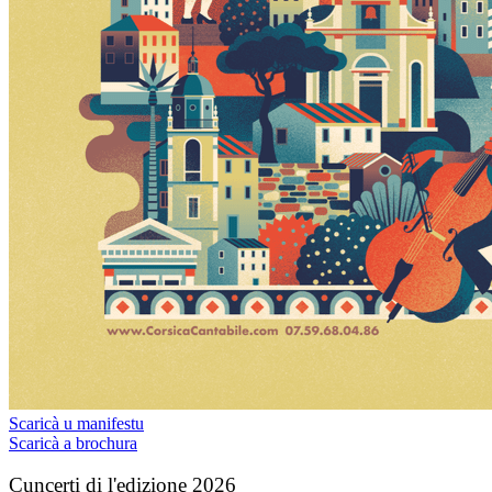
Scaricà u manifestu
Scaricà a brochura
Cuncerti di l'edizione 2026