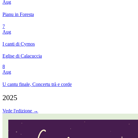
Aug
Pianu in Foresta
7
Aug
I canti di Cyrnos
Eglise di Calacuccia
8
Aug
U cantu finale, Concertu trà e corde
2025
Vede l'edizione →