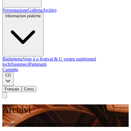
Presentazione
Galleria
Archivi
Infurmazioni pratiche
Biglietteria
Vene à u festival & U vostru sughjornu
I
lochi
Susteneci
Partenarii
Cuntattu
CO
Français
Corsu
Archivi
L'edizioni passate di u festival Corsica Cantabile