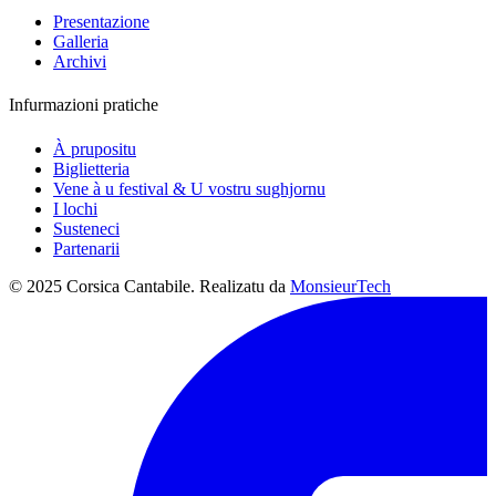
Presentazione
Galleria
Archivi
Infurmazioni pratiche
À prupositu
Biglietteria
Vene à u festival & U vostru sughjornu
I lochi
Susteneci
Partenarii
© 2025 Corsica Cantabile. Realizatu da
MonsieurTech