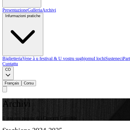
Presentazione
Galleria
Archivi
Infurmazioni pratiche
Biglietteria
Vene à u festival & U vostru sughjornu
I lochi
Susteneci
Part
Cuntattu
CO
Français
Corsu
Archivi
E stagioni passate di i Cuncerti Cantabile