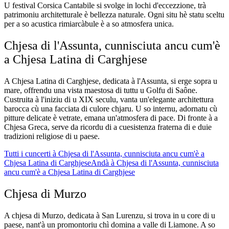
U festival Corsica Cantabile si svolge in lochi d'eccezzione, trà
patrimoniu architetturale è bellezza naturale. Ogni situ hè statu sceltu
per a so acustica rimiarcàbule è a so atmosfera unica.
Chjesa di l'Assunta, cunnisciuta ancu cum'è
a Chjesa Latina di Carghjese
A Chjesa Latina di Carghjese, dedicata à l'Assunta, si erge sopra u
mare, offrendu una vista maestosa di tuttu u Golfu di Saône.
Custruita à l'iniziu di u XIX seculu, vanta un'elegante architettura
barocca cù una facciata di culore chjaru. U so internu, adornatu cù
pitture delicate è vetrate, emana un'atmosfera di pace. Di fronte à a
Chjesa Greca, serve da ricordu di a cuesistenza fraterna di e duie
tradizioni religiose di u paese.
Tutti i cuncerti à Chjesa di l'Assunta, cunnisciuta ancu cum'è a
Chjesa Latina di Carghjese
Andà à Chjesa di l'Assunta, cunnisciuta
ancu cum'è a Chjesa Latina di Carghjese
Chjesa di Murzo
A chjesa di Murzo, dedicata à San Lurenzu, si trova in u core di u
paese, nant'à un promontoriu chì domina a valle di Liamone. A so