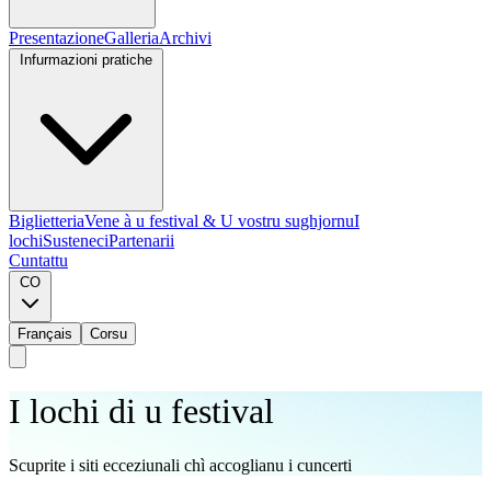
Presentazione
Galleria
Archivi
Infurmazioni pratiche
Biglietteria
Vene à u festival & U vostru sughjornu
I
lochi
Susteneci
Partenarii
Cuntattu
CO
Français
Corsu
I lochi di u festival
Scuprite i siti ecceziunali chì accoglianu i cuncerti