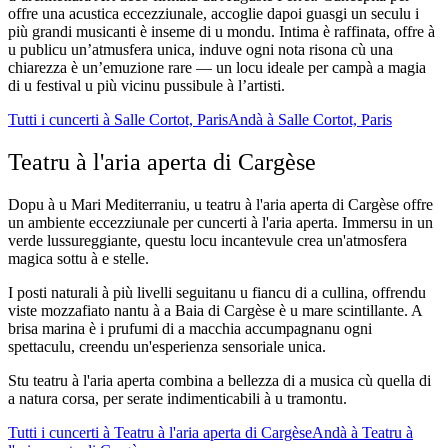
offre una acustica eccezziunale, accoglie dapoi guasgi un seculu i
più grandi musicanti è inseme di u mondu. Intima è raffinata, offre à
u publicu un’atmusfera unica, induve ogni nota risona cù una
chiarezza è un’emuzione rare — un locu ideale per campà a magia
di u festival u più vicinu pussibule à l’artisti.
Tutti i cuncerti à Salle Cortot, Paris
Andà à Salle Cortot, Paris
Teatru à l'aria aperta di Cargèse
Dopu à u Mari Mediterraniu, u teatru à l'aria aperta di Cargèse offre
un ambiente eccezziunale per cuncerti à l'aria aperta. Immersu in un
verde lussureggiante, questu locu incantevule crea un'atmosfera
magica sottu à e stelle.
I posti naturali à più livelli seguitanu u fiancu di a cullina, offrendu
viste mozzafiato nantu à a Baia di Cargèse è u mare scintillante. A
brisa marina è i prufumi di a macchia accumpagnanu ogni
spettaculu, creendu un'esperienza sensoriale unica.
Stu teatru à l'aria aperta combina a bellezza di a musica cù quella di
a natura corsa, per serate indimenticabili à u tramontu.
Tutti i cuncerti à Teatru à l'aria aperta di Cargèse
Andà à Teatru à