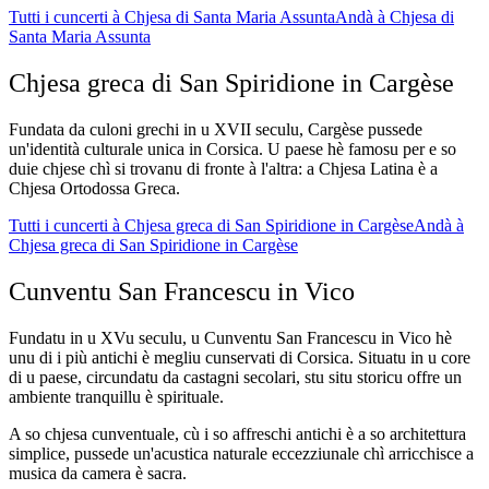
Tutti i cuncerti à Chjesa di Santa Maria Assunta
Andà à Chjesa di
Santa Maria Assunta
Chjesa greca di San Spiridione in Cargèse
Fundata da culoni grechi in u XVII seculu, Cargèse pussede
un'identità culturale unica in Corsica. U paese hè famosu per e so
duie chjese chì si trovanu di fronte à l'altra: a Chjesa Latina è a
Chjesa Ortodossa Greca.
Tutti i cuncerti à Chjesa greca di San Spiridione in Cargèse
Andà à
Chjesa greca di San Spiridione in Cargèse
Cunventu San Francescu in Vico
Fundatu in u XVu seculu, u Cunventu San Francescu in Vico hè
unu di i più antichi è megliu cunservati di Corsica. Situatu in u core
di u paese, circundatu da castagni secolari, stu situ storicu offre un
ambiente tranquillu è spirituale.
A so chjesa cunventuale, cù i so affreschi antichi è a so architettura
simplice, pussede un'acustica naturale eccezziunale chì arricchisce a
musica da camera è sacra.