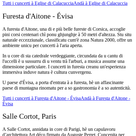
Tutti i cuncerti à Eglise di Calacuccia
Andà à Eglise di Calacuccia
Furesta d'Aitone - Évisa
A furesta d'Aitone, una di e più belle fureste di Corsica, accoglie
pini corsi centenari chì ponu ghjunghje à 50 metri d'altezza. Stu situ
naturale eccezziunale, classificatu cum'è zona Natura 2000, offre un
ambiente unicu per cuncerti à l'aria aperta.
In u core di sta catedrale verdeggiante, circundata da u cantu di
l'uccelli è u sussurru di u ventu trà l'arburi, a musica assume una
dimensione particulare. I cuncerti in furesta creanu un'esperienza
immersiva induve natura è cultura cunvergenu.
U paese d'Évisa, a porta d'entrata à a furesta, hè un affascinante
paese di muntagna rinomatu per a so gastronomia è a so autenticità.
Tutti i cuncerti à Furesta d'Aitone - Évisa
Andà à Furesta d'Aitone -
Évisa
Salle Cortot, Paris
A Salle Cortot, annidata in core di Parigi, hè un capulavoru
d’architettura Art déco firmatu da Auguste Perret. Cuncepita per