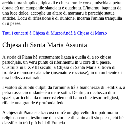
architettura simplice, tipica di e chjese rurale corse, mischia a petra
dorata cù un campanile slanciatu è quadratu. L'internu, bagnatu da
una luce dolce, accoglie un altare di marmaru è parechje statue
antiche. Locu di riflessione è di riunione, incarna l'anima tranquilla
di u paese.
Tutti i cuncerti à Chjesa di Murzo
Andà à Chjesa di Murzo
Chjesa di Santa Maria Assunta
A storia di Piana hè strettamente ligata à quella di a so chjesa
paruchjale, un veru puntu di riferimentu in u core di u paese.
Custruita in u XVIII seculu, a Chjesa di Santa Maria si trova di
fronte à e famose calanche (insenature rocciose), in un ambiente di
rara bellezza naturale.
I visitori sò subitu culpiti da l'armunia trà a bianchezza di l'edifiziu, a
petra rossa circundante è u mare sottu. Dentru, a ricchezza di u
spaziu, arricchita da numerosi elementi barocchi è tesori religiosi,
riflette una grande è prufonda fede.
A chjesa di Piana si alza cusì cum'è un ghjuvellu di u patrimoniu
religiosu corsu, testimone di a storia è di l'anima di stu paese, chì hè
classificatu trà i più belli di Francia.