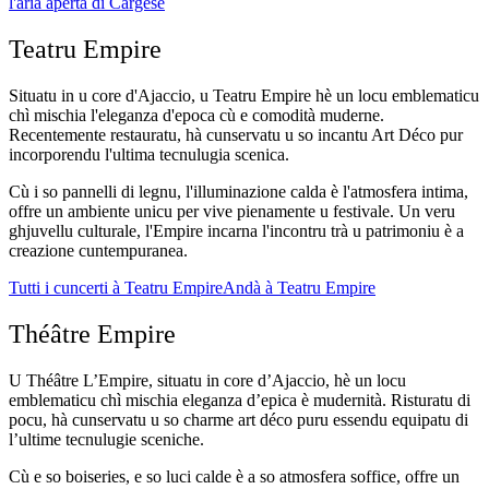
l'aria aperta di Cargèse
Teatru Empire
Situatu in u core d'Ajaccio, u Teatru Empire hè un locu emblematicu
chì mischia l'eleganza d'epoca cù e comodità muderne.
Recentemente restauratu, hà cunservatu u so incantu Art Déco pur
incorporendu l'ultima tecnulugia scenica.
Cù i so pannelli di legnu, l'illuminazione calda è l'atmosfera intima,
offre un ambiente unicu per vive pienamente u festivale. Un veru
ghjuvellu culturale, l'Empire incarna l'incontru trà u patrimoniu è a
creazione cuntempuranea.
Tutti i cuncerti à Teatru Empire
Andà à Teatru Empire
Théâtre Empire
U Théâtre L’Empire, situatu in core d’Ajaccio, hè un locu
emblematicu chì mischia eleganza d’epica è mudernità. Risturatu di
pocu, hà cunservatu u so charme art déco puru essendu equipatu di
l’ultime tecnulugie sceniche.
Cù e so boiseries, e so luci calde è a so atmosfera soffice, offre un