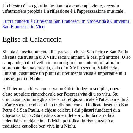
U chiostru è i so giardini invitanu à a contemplazione, creendu
un'atmosfera propizia à a riflessione è à l'apprezzazione musicale.
Tutti i cuncerti à Cunventu San Francescu in Vico
Andà à Cunventu
San Francescu in Vico
Eglise di Calacuccia
Situata à l'uscita punente di u paese, a chjesa San Petru è San Paulu
hè stata custruita in u XVIIIu seculu annantu à basi più antiche. U so
campanile, à dui livelli cù un orològiu è un lanterninu traforatu
supranatu da una crucetta, data di u XVIIu seculu. Visibile da
luntanu, custituisce un puntu di riferimentu visuale impurtante in u
paisaghju di u Niolu.
À l'internu, a chjesa cunserva un Cristu in legnu sculpitu, opera
d'arte pupulare rimarchevule per l'espressività di u so visu. Stu
crucifissu tistimunieghja a fervura religiosa lucale è l'attaccamentu à
un'arte sacra arradicata in a tradizione corsa. Dedicata inseme à San
Petru è à San Paulu, a chjesa celebra i dui pilastri fundatori di a
Chjesa cattolica. Sta dedicazione riflette a vuluntà d'arradicà
l'identità paruchjale in a fideltà apostolica, in risonanza cù a
tradizione cattolica ben viva in u Niolu.