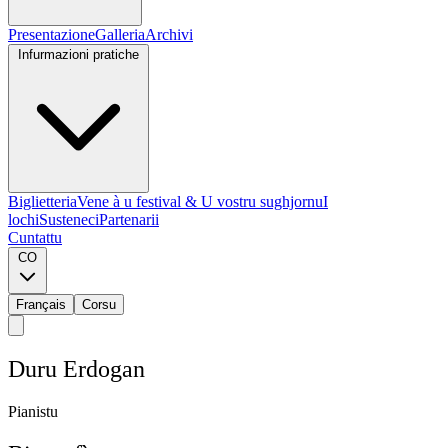
Presentazione
Galleria
Archivi
Infurmazioni pratiche
Biglietteria
Vene à u festival & U vostru sughjornu
I
lochi
Susteneci
Partenarii
Cuntattu
CO
Français
Corsu
D
u
r
u
E
r
d
o
g
a
n
P
i
a
n
i
s
t
u