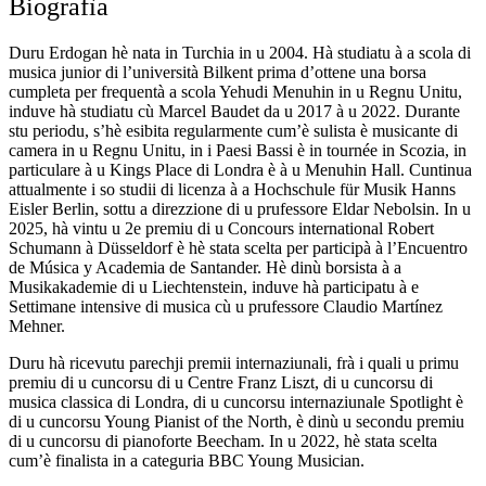
Biografìa
Duru Erdogan hè nata in Turchia in u 2004. Hà studiatu à a scola di
musica junior di l’università Bilkent prima d’ottene una borsa
cumpleta per frequentà a scola Yehudi Menuhin in u Regnu Unitu,
induve hà studiatu cù Marcel Baudet da u 2017 à u 2022. Durante
stu periodu, s’hè esibita regularmente cum’è sulista è musicante di
camera in u Regnu Unitu, in i Paesi Bassi è in tournée in Scozia, in
particulare à u Kings Place di Londra è à u Menuhin Hall. Cuntinua
attualmente i so studii di licenza à a Hochschule für Musik Hanns
Eisler Berlin, sottu a direzzione di u prufessore Eldar Nebolsin. In u
2025, hà vintu u 2e premiu di u Concours international Robert
Schumann à Düsseldorf è hè stata scelta per participà à l’Encuentro
de Música y Academia de Santander. Hè dinù borsista à a
Musikakademie di u Liechtenstein, induve hà participatu à e
Settimane intensive di musica cù u prufessore Claudio Martínez
Mehner.
Duru hà ricevutu parechji premii internaziunali, frà i quali u primu
premiu di u cuncorsu di u Centre Franz Liszt, di u cuncorsu di
musica classica di Londra, di u cuncorsu internaziunale Spotlight è
di u cuncorsu Young Pianist of the North, è dinù u secondu premiu
di u cuncorsu di pianoforte Beecham. In u 2022, hè stata scelta
cum’è finalista in a categuria BBC Young Musician.