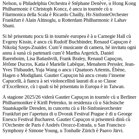
Nelson, u Philadelphia Orchestra è Stéphane Denève, u Hong Kong
Philharmonic è Christoph Koncz, è ancu in tournée cù u
Filarmonica della Scala è Ricardo Chailly, Hr-SinfonieOrchester
Frankfurt è Alain Altinoglu, u Rotterdam Philharmonic è Lahav
Shani.
Si hè prisentatu pocu fà in tournée europea è à u Carnegie Hall cù
Evgeny Kissin, è ancu cù Rudolf Buchbinder, Renaud Capuçon è
Nikolaj Szeps-Znaider. Cum’è musicante di camera, hè invitatu ogni
annu à sunà cù partenarii cum’è Martha Argerich, Daniel
Barenboim, Lisa Batiashvili, Frank Braley, Renaud Capuçon,
Jérôme Ducros, Katia è Marielle Labèque, Menahem Pressler, Jean-
Yves Thibaudet, Yuja Wang o ancu i Quatuors Artemis, Ébène,
Hagen o Modigliani. Gautier Capuçon hà ancu creatu l’inseme
Capucelli, à fiancu à sei violoncellisti laurati di a so Classe
d’Excellence, cù i quali si hè prisentatu in Europa è in Taiwan.
A stagione 2025/26 viderà Gautier Capuçon in tournée cù u Berliner
Philharmoniker è Kirill Petrenko, in residenza cù u Sächsische
Staatskapelle Dresden, in cuncertu cù u Hr-Sinfonieorchester
Frankfurt per l’apertura di u Dvorak Festival Prague è di u George
Enescu Festival Bucharest. Gautier Capuçon si prisenterà dinù cù
l’Orchestre de Paris è Andrés Orozco-Estrada, u San Francisco
Symphony è Simone Young, u Tonhalle Zürich è Paavo Järvi.