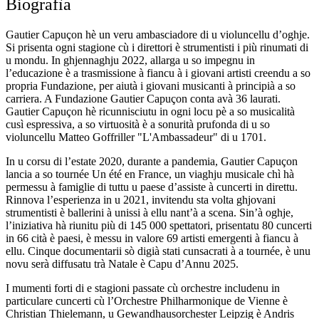
Biografìa
Gautier Capuçon hè un veru ambasciadore di u violuncellu d’oghje.
Si prisenta ogni stagione cù i direttori è strumentisti i più rinumati di
u mondu. In ghjennaghju 2022, allarga u so impegnu in
l’educazione è a trasmissione à fiancu à i giovani artisti creendu a so
propria Fundazione, per aiutà i giovani musicanti à principià a so
carriera. A Fundazione Gautier Capuçon conta avà 36 laurati.
Gautier Capuçon hè ricunnisciutu in ogni locu pè a so musicalità
cusì espressiva, a so virtuosità è a sonurità prufonda di u so
violuncellu Matteo Goffriller "L'Ambassadeur" di u 1701.
In u corsu di l’estate 2020, durante a pandemia, Gautier Capuçon
lancia a so tournée Un été en France, un viaghju musicale chì hà
permessu à famiglie di tuttu u paese d’assiste à cuncerti in direttu.
Rinnova l’esperienza in u 2021, invitendu sta volta ghjovani
strumentisti è ballerini à unissi à ellu nant’à a scena. Sin’à oghje,
l’iniziativa hà riunitu più di 145 000 spettatori, prisentatu 80 cuncerti
in 66 cità è paesi, è messu in valore 69 artisti emergenti à fiancu à
ellu. Cinque documentarii sò digià stati cunsacrati à a tournée, è unu
novu serà diffusatu trà Natale è Capu d’Annu 2025.
I mumenti forti di e stagioni passate cù orchestre includenu in
particulare cuncerti cù l’Orchestre Philharmonique de Vienne è
Christian Thielemann, u Gewandhausorchester Leipzig è Andris