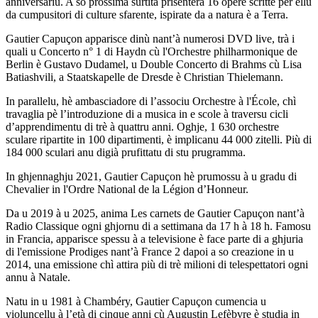
anniversariu. A so prossima surtita prisenterà 16 opere scritte per ellu
da cumpusitori di culture sfarente, ispirate da a natura è a Terra.
Gautier Capuçon apparisce dinù nant’à numerosi DVD live, trà i
quali u Concerto n° 1 di Haydn cù l'Orchestre philharmonique de
Berlin è Gustavo Dudamel, u Double Concerto di Brahms cù Lisa
Batiashvili, a Staatskapelle de Dresde è Christian Thielemann.
In parallelu, hè ambasciadore di l’associu Orchestre à l'École, chì
travaglia pè l’introduzione di a musica in e scole à traversu cicli
d’apprendimentu di trè à quattru anni. Oghje, 1 630 orchestre
sculare ripartite in 100 dipartimenti, è implicanu 44 000 zitelli. Più di
184 000 sculari anu digià prufittatu di stu prugramma.
In ghjennaghju 2021, Gautier Capuçon hè prumossu à u gradu di
Chevalier in l'Ordre National de la Légion d’Honneur.
Da u 2019 à u 2025, anima Les carnets de Gautier Capuçon nant’à
Radio Classique ogni ghjornu di a settimana da 17 h à 18 h. Famosu
in Francia, apparisce spessu à a televisione è face parte di a ghjuria
di l'emissione Prodiges nant’à France 2 dapoi a so creazione in u
2014, una emissione chì attira più di trè milioni di telespettatori ogni
annu à Natale.
Natu in u 1981 à Chambéry, Gautier Capuçon cumencia u
violuncellu à l’età di cinque anni cù Augustin Lefèbvre è studia in