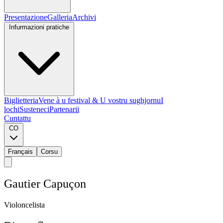
Presentazione
Galleria
Archivi
Infurmazioni pratiche
Biglietteria
Vene à u festival & U vostru sughjornu
I
lochi
Susteneci
Partenarii
Cuntattu
CO
Français
Corsu
G
a
u
t
i
e
r
C
a
p
u
ç
o
n
V
i
o
l
o
n
c
e
l
i
s
t
a