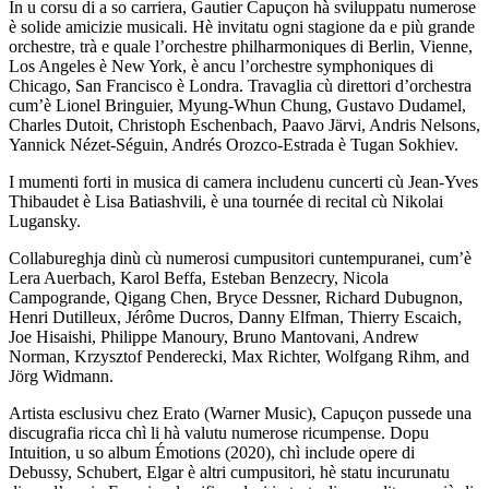
In u corsu di a so carriera, Gautier Capuçon hà sviluppatu numerose
è solide amicizie musicali. Hè invitatu ogni stagione da e più grande
orchestre, trà e quale l’orchestre philharmoniques di Berlin, Vienne,
Los Angeles è New York, è ancu l’orchestre symphoniques di
Chicago, San Francisco è Londra. Travaglia cù direttori d’orchestra
cum’è Lionel Bringuier, Myung-Whun Chung, Gustavo Dudamel,
Charles Dutoit, Christoph Eschenbach, Paavo Järvi, Andris Nelsons,
Yannick Nézet-Séguin, Andrés Orozco-Estrada è Tugan Sokhiev.
I mumenti forti in musica di camera includenu cuncerti cù Jean-Yves
Thibaudet è Lisa Batiashvili, è una tournée di recital cù Nikolai
Lugansky.
Collabureghja dinù cù numerosi cumpusitori cuntempuranei, cum’è
Lera Auerbach, Karol Beffa, Esteban Benzecry, Nicola
Campogrande, Qigang Chen, Bryce Dessner, Richard Dubugnon,
Henri Dutilleux, Jérôme Ducros, Danny Elfman, Thierry Escaich,
Joe Hisaishi, Philippe Manoury, Bruno Mantovani, Andrew
Norman, Krzysztof Penderecki, Max Richter, Wolfgang Rihm, and
Jörg Widmann.
Artista esclusivu chez Erato (Warner Music), Capuçon pussede una
discugrafia ricca chì li hà valutu numerose ricumpense. Dopu
Intuition, u so album Émotions (2020), chì include opere di
Debussy, Schubert, Elgar è altri cumpusitori, hè statu incurunatu