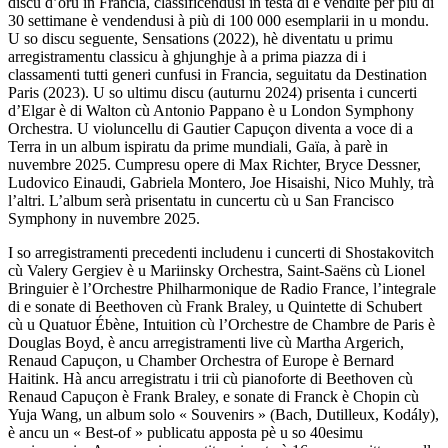
discu d’oru in Francia, classificendusi in testa di e vendite per più di
30 settimane è vendendusi à più di 100 000 esemplarii in u mondu.
U so discu seguente, Sensations (2022), hè diventatu u primu
arregistramentu classicu à ghjunghje à a prima piazza di i
classamenti tutti generi cunfusi in Francia, seguitatu da Destination
Paris (2023). U so ultimu discu (auturnu 2024) prisenta i cuncerti
d’Elgar è di Walton cù Antonio Pappano è u London Symphony
Orchestra. U violuncellu di Gautier Capuçon diventa a voce di a
Terra in un album ispiratu da prime mundiali, Gaïa, à parè in
nuvembre 2025. Cumpresu opere di Max Richter, Bryce Dessner,
Ludovico Einaudi, Gabriela Montero, Joe Hisaishi, Nico Muhly, trà
l’altri. L’album serà prisentatu in cuncertu cù u San Francisco
Symphony in nuvembre 2025.
I so arregistramenti precedenti includenu i cuncerti di Shostakovitch
cù Valery Gergiev è u Mariinsky Orchestra, Saint-Saëns cù Lionel
Bringuier è l’Orchestre Philharmonique de Radio France, l’integrale
di e sonate di Beethoven cù Frank Braley, u Quintette di Schubert
cù u Quatuor Ébène, Intuition cù l’Orchestre de Chambre de Paris è
Douglas Boyd, è ancu arregistramenti live cù Martha Argerich,
Renaud Capuçon, u Chamber Orchestra of Europe è Bernard
Haitink. Hà ancu arregistratu i trii cù pianoforte di Beethoven cù
Renaud Capuçon è Frank Braley, e sonate di Franck è Chopin cù
Yuja Wang, un album solo « Souvenirs » (Bach, Dutilleux, Kodály),
è ancu un « Best-of » publicatu apposta pè u so 40esimu