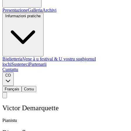
Presentazione
Galleria
Archivi
Infurmazioni pratiche
Biglietteria
Vene à u festival & U vostru sughjornu
I
lochi
Susteneci
Partenarii
Cuntattu
CO
Français
Corsu
V
i
c
t
o
r
D
e
m
a
r
q
u
e
t
t
e
P
i
a
n
i
s
t
u