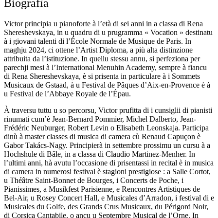
Biografìa
Victor principia u pianoforte à l’età di sei anni in a classa di Rena
Shereshevskaya, in u quadru di u prugramma « Vocation » destinatu
à i giovani talenti di l’École Normale de Musique de Paris. In
maghju 2024, ci ottene l’Artist Diploma, a più alta distinzione
attribuita da l’istituzione. In quellu stessu annu, si perfeziona per
parechji mesi à l’International Menuhin Academy, sempre à fiancu
di Rena Shereshevskaya, è si prisenta in particulare à i Sommets
Musicaux de Gstaad, à u Festival de Pâques d’Aix-en-Provence è à
u Festival de l’Abbaye Royale de l’Épau.
À traversu tuttu u so percorsu, Victor prufitta di i cunsiglii di pianisti
rinumati cum’è Jean-Bernard Pommier, Michel Dalberto, Jean-
Frédéric Neuburger, Robert Levin o Elisabeth Leonskaja. Participa
dinù à master classes di musica di camera cù Renaud Capuçon è
Gabor Takács-Nagy. Principierà in settembre prossimu un cursu à a
Hochshule di Bâle, in a classa di Claudio Martinez-Menher. In
l’ultimi anni, hà avutu l’occasione di prisentassi in recital è in musica
di camera in numerosi festival è stagioni prestigiose : a Salle Cortot,
u Théâtre Saint-Bonnet de Bourges, i Concerts de Poche, i
Pianissimes, a Musikfest Parisienne, e Rencontres Artistiques de
Bel-Air, u Rosey Concert Hall, e Musicales d’Arradon, i festival di e
Musicales du Golfe, des Grands Crus Musicaux, du Périgord Noir,
di Corsica Cantabile, o ancu u Septembre Musical de l’Orne. In