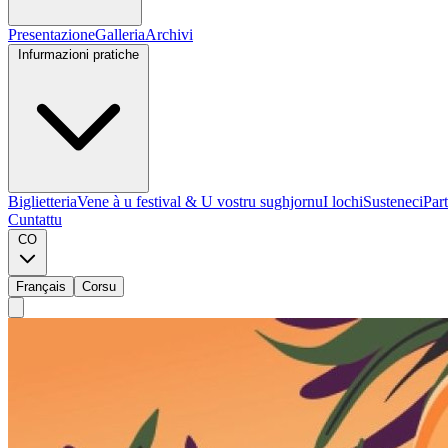
Presentazione
Galleria
Archivi
Infurmazioni pratiche
Biglietteria
Vene à u festival & U vostru sughjornu
I lochi
Susteneci
Part
Cuntattu
CO
Français
Corsu