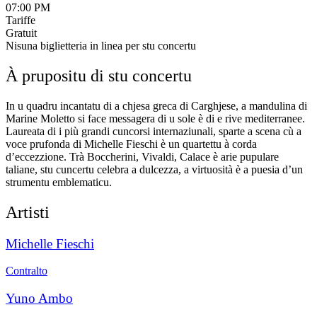
07:00 PM
Tariffe
Gratuit
Nisuna biglietteria in linea per stu concertu
À prupositu di stu concertu
In u quadru incantatu di a chjesa greca di Carghjese, a mandulina di
Marine Moletto si face messagera di u sole è di e rive mediterranee.
Laureata di i più grandi cuncorsi internaziunali, sparte a scena cù a
voce prufonda di Michelle Fieschi è un quartettu à corda
d’eccezzione. Trà Boccherini, Vivaldi, Calace è arie pupulare
taliane, stu cuncertu celebra a dulcezza, a virtuosità è a puesia d’un
strumentu emblematicu.
Artisti
Michelle Fieschi
Contralto
Yuno Ambo