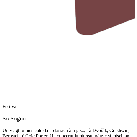
Festival
F
Sò Sognu
Un viaghju musicale da u classicu à u jazz, trà Dvořák, Gershwin,
U
Bernstein è Cole Porter. Un cuncertu luminosu induve si mischjanu
c