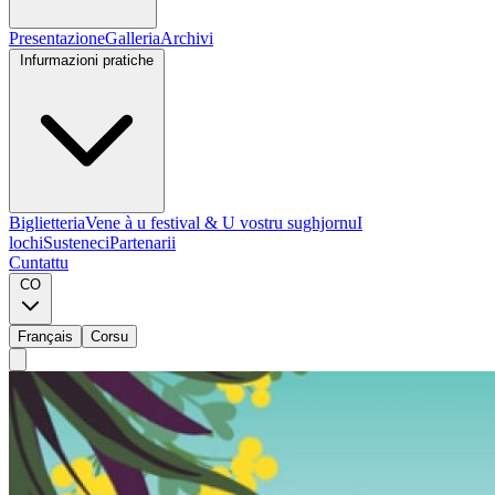
Presentazione
Galleria
Archivi
Infurmazioni pratiche
Biglietteria
Vene à u festival & U vostru sughjornu
I
lochi
Susteneci
Partenarii
Cuntattu
CO
Français
Corsu