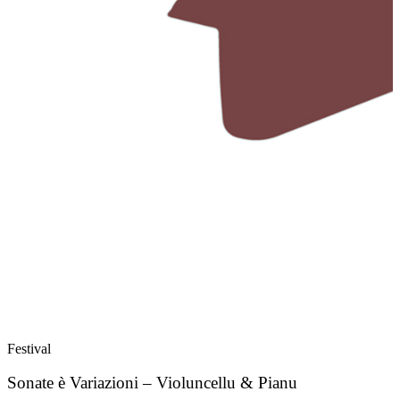
Festival
F
Sonate è Variazioni – Violuncellu & Pianu
Q