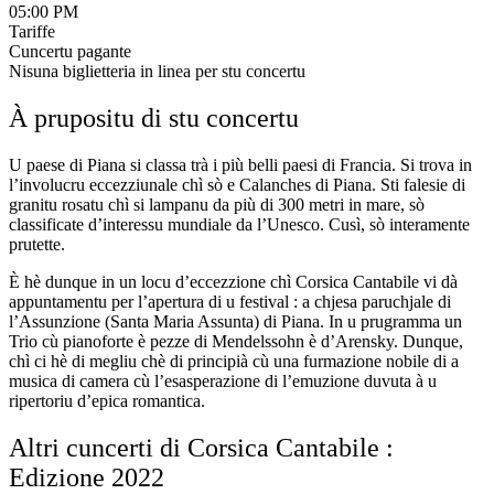
05:00 PM
Tariffe
Cuncertu pagante
Nisuna biglietteria in linea per stu concertu
À prupositu di stu concertu
U paese di Piana si classa trà i più belli paesi di Francia. Si trova in
l’involucru eccezziunale chì sò e Calanches di Piana. Sti falesie di
granitu rosatu chì si lampanu da più di 300 metri in mare, sò
classificate d’interessu mundiale da l’Unesco. Cusì, sò interamente
prutette.
È hè dunque in un locu d’eccezzione chì Corsica Cantabile vi dà
appuntamentu per l’apertura di u festival : a chjesa paruchjale di
l’Assunzione (Santa Maria Assunta) di Piana. In u prugramma un
Trio cù pianoforte è pezze di Mendelssohn è d’Arensky. Dunque,
chì ci hè di megliu chè di principià cù una furmazione nobile di a
musica di camera cù l’esasperazione di l’emuzione duvuta à u
ripertoriu d’epica romantica.
Altri cuncerti di Corsica Cantabile :
Edizione 2022