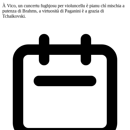
À Vico, un cuncertu fughjosu per violuncellu è pianu chì mischia a
I
putenza di Brahms, a virtuosità di Paganini è a grazia di
è
Tchaïkovski.