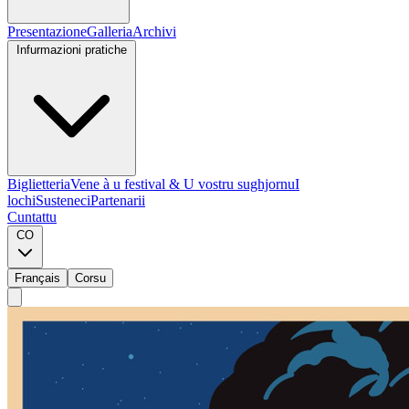
Presentazione
Galleria
Archivi
Infurmazioni pratiche
Biglietteria
Vene à u festival & U vostru sughjornu
I
lochi
Susteneci
Partenarii
Cuntattu
CO
Français
Corsu