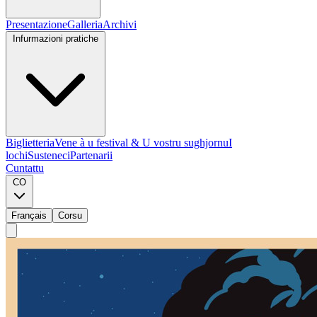
Presentazione
Galleria
Archivi
Infurmazioni pratiche
Biglietteria
Vene à u festival & U vostru sughjornu
I
lochi
Susteneci
Partenarii
Cuntattu
CO
Français
Corsu