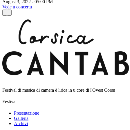
August 3, 2022 - 05:00 PM
V
Vede u concertu
Festival di musica di camera è lirica in u core di l'Ovest Corsu
Festival
Presentazione
Galleria
Archivi